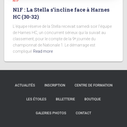
N1F
N1F : La Stella s’incline face à Harnes
HC (30-32)
L’équipe réserve de la Stella recevait samedi soir l’équipe
de Harnes HC, un concurrent sérieux qui la suivait au
classement, pour le compte de la 9ᵉ journée du
championnat de Nationale 1. Le démarrage est
compliqué
Read more
ACTUALITÉS
INSCRIPTION
CENTRE DE FORMATION
LES ÉTOILES
BILLETTERIE
BOUTIQUE
GALERIES PHOTOS
CONTACT