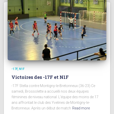
-17F
N1F
Victoires des -17F et N1F
-17F Stella contre Montigny-le-Bretonneux (36-23) Ce
samedi, Brossolette a accueilli nos deux équipes
féminines de niveau national. L’équipe des moins de 17
ans affrontait le club des Yvelines de Montigny-le-
Bretonneux. Après un début de match
Read more