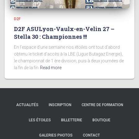
D2F
D2F ASULyon-Vaulx-en-Velin 27 –
Stella 30 : Championnes !!!
En l’espace d’une semaine nos étoiles ont tout d’abord
obtenu le ticket d’accès à la LBE (Ligue Butagaz Energie),
le championnat de 1 ère division, puis à deux journées de
la fin de la fin
Read more
ACTUALITÉS
INSCRIPTION
CENTRE DE FORMATION
LES ÉTOILES
BILLETTERIE
BOUTIQUE
GALERIES PHOTOS
CONTACT