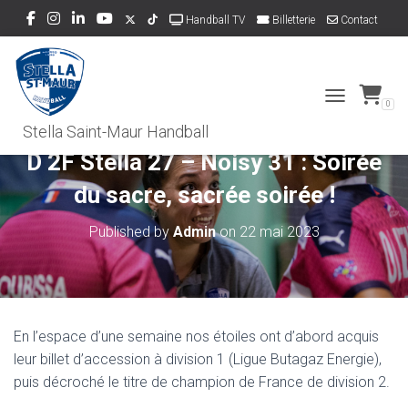
Handball TV
Billetterie
Contact
Dons
0
TOGGLE NAVI
D 2F Stella 27 – Noisy 31 : Soirée
du sacre, sacrée soirée !
Published by
Admin
on
22 mai 2023
En l’espace d’une semaine nos étoiles ont d’abord acquis
leur billet d’accession à division 1 (Ligue Butagaz Energie),
puis décroché le titre de champion de France de division 2.