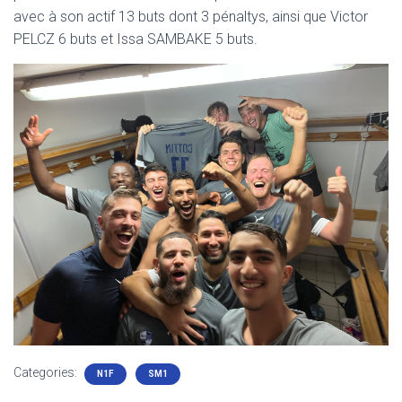
avec à son actif 13 buts dont 3 pénaltys, ainsi que Victor
PELCZ 6 buts et Issa SAMBAKE 5 buts.
Categories:
N1F
SM1