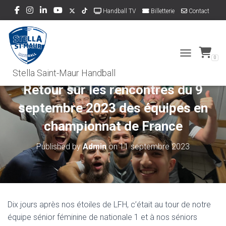
Handball TV
Billetterie
Contact
Dons
0
TOGGLE NAVI
Retour sur les rencontres du 9
septembre 2023 des équipes en
championnat de France
Published by
Admin
on
11 septembre 2023
Dix jours après nos étoiles de LFH, c’était au tour de notre
équipe sénior féminine de nationale 1 et à nos séniors