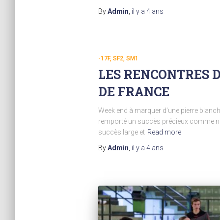
By
Admin
,
il y a
4 ans
-17F
SF2
SM1
LES RENCONTRES D
DE FRANCE
Week end à marquer d’une pierre blanche
remporté un succès précieux comme notr
succès large et
Read more
By
Admin
,
il y a
4 ans