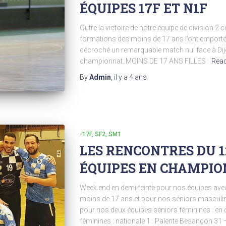
ÉQUIPES 17F ET N1F
Outre la victoire de notre équipe de division 2 
formations des moins de 17 ans l’ont emporté 
décroché un remarquable match nul face à Dijo
championnat. MOINS DE 17 ANS FILLES :
Rea
By
Admin
,
il y a
4 ans
-17F
SF2
SM1
LES RENCONTRES DU 1
ÉQUIPES EN CHAMPIO
Week end en demi-teinte pour nos équipes avec 
moins de 17 ans et pour nos séniors masculi
pour nos deux équipes séniors féminines : en di
féminines : nationale 1 : Palente Besançon 31 –