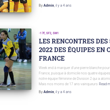
By
Admin
,
il y a
4 ans
-17F
SF2
SM1
LES RENCONTRES DES 
2022 DES ÉQUIPES EN
FRANCE
Week end à marquer d’une pierre blanche pou
France, puisque à domicile nos quatre équipes 
notre équipe féminine de Division 2 qui a atomi
Mais nos moins de 17 ans vainqueurs
Read 
By
Admin
,
il y a
4 ans