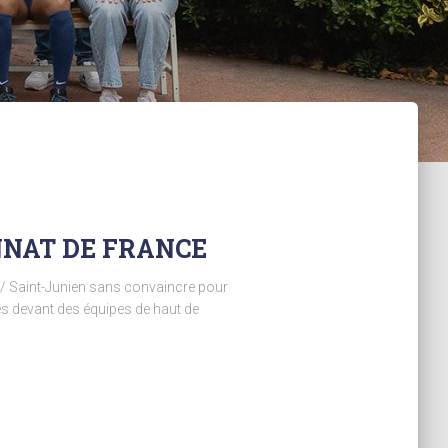
NNAT DE FRANCE
t / Saint-Junien sans convaincre pour
és devant des équipes de haut de