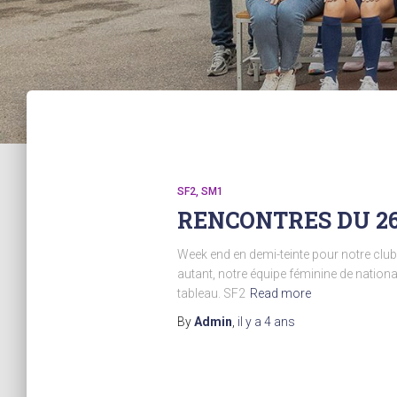
SF2
SM1
RENCONTRES DU 2
Week end en demi-teinte pour notre club
autant, notre équipe féminine de nation
tableau. SF2
Read more
By
Admin
,
il y a
4 ans