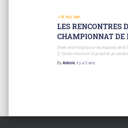
-17F
SF2
SM1
LES RENCONTRES D
CHAMPIONNAT DE
Week end mitigé pour les équipes de la 
2, l’écart minimum d’un but et un sentime
By
Admin
,
il y a
5 ans
Pagination
des
publications