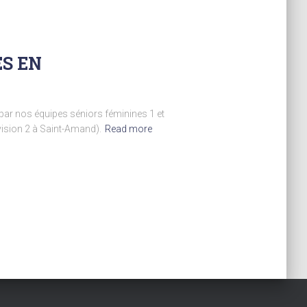
ES EN
 par nos équipes séniors féminines 1 et
ivision 2 à Saint-Amand).
Read more