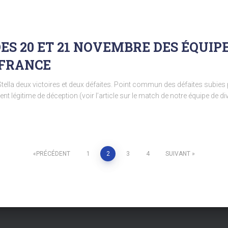
ES 20 ET 21 NOVEMBRE DES ÉQUIP
 FRANCE
Stella deux victoires et deux défaites. Point commun des défaites subies
nt légitime de déception (voir l’article sur le match de notre équipe de d
PRÉCÉDENT
1
2
3
4
SUIVANT