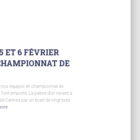
5 ET 6 FÉVRIER
 CHAMPIONNAT DE
r nos équipes en championnat de
l’ont emporté. La palme d’or revient à
sé Cannes par un écart de vingt buts.
more