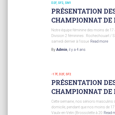
D2F
SF2
SM1
PRÉSENTATION DES
CHAMPIONNAT DE
Notre équipe féminine des moins de 17 a
Division 2 féminines : Rochechouart / Sa
samedi dernier à l’issue
Read more
By
Admin
,
il y a
4 ans
-17F
D2F
SF2
PRÉSENTATION DES
CHAMPIONNAT DE
Cette semaine, nos séniors masculins s
domicile, pendant que nos moins de 17 a
Vaulx-en-Velin (Brossolette à 20
Read 