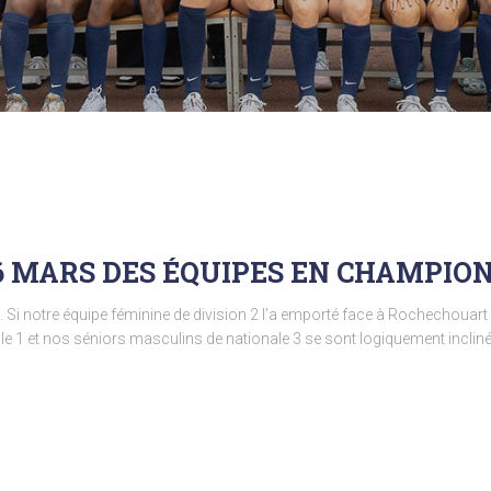
6 MARS DES ÉQUIPES EN CHAMPIO
. Si notre équipe féminine de division 2 l’a emporté face à Rochechouar
ale 1 et nos séniors masculins de nationale 3 se sont logiquement inclin