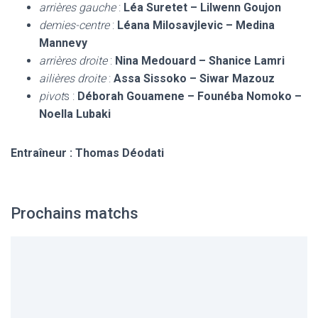
arrières gauche
:
Léa Suretet – Lilwenn Goujon
demies-centre
:
Léana Milosavjlevic – Medina
Mannevy
arrières droite
:
Nina Medouard – Shanice Lamri
ailières droite
:
Assa Sissoko – Siwar Mazouz
pivot
s :
Déborah Gouamene – Founéba Nomoko –
Noella Lubaki
Entraîneur : Thomas Déodati
Prochains matchs